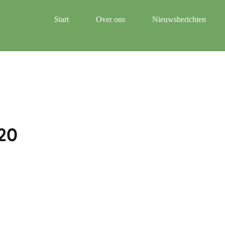
Start
Over ons
Nieuwsberichten
HOE HET BEGON
SCHRIJF JE IN VOOR 
NIEUWSBRIEF
020